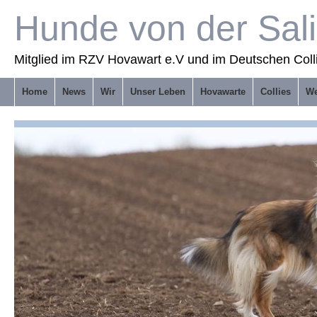
Hunde von der Sal
Mitglied im RZV Hovawart e.V und im Deutschen Coll
Home
News
Wir
Unser Leben
Hovawarte
Collies
We