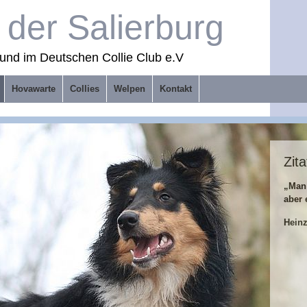
der Salierburg
und im Deutschen Collie Club e.V
Hovawarte
Collies
Welpen
Kontakt
Zita
„Man
aber 
Hein