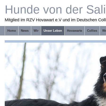
Hunde von der Sal
Mitglied im RZV Hovawart e.V und im Deutschen Coll
Home
News
Wir
Unser Leben
Hovawarte
Collies
We