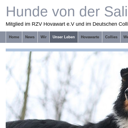
Hunde von der Sal
Mitglied im RZV Hovawart e.V und im Deutschen Coll
Home
News
Wir
Unser Leben
Hovawarte
Collies
We