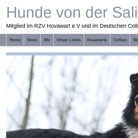
Hunde von der Sal
Mitglied im RZV Hovawart e.V und im Deutschen Coll
Home
News
Wir
Unser Leben
Hovawarte
Collies
We