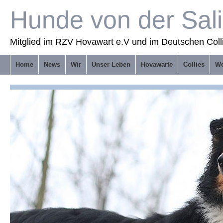
Hunde von der Sal
Mitglied im RZV Hovawart e.V und im Deutschen Coll
Home
News
Wir
Unser Leben
Hovawarte
Collies
We