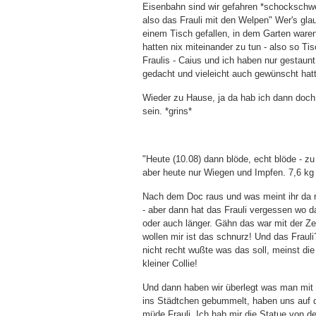
Eisenbahn sind wir gefahren *schockschwe
also das Frauli mit den Welpen" Wer's gl
einem Tisch gefallen, in dem Garten ware
hatten nix miteinander zu tun - also so T
Fraulis - Caius und ich haben nur gestaun
gedacht und vieleicht auch gewünscht hat
Wieder zu Hause, ja da hab ich dann doch w
sein. *grins*
"Heute (10.08) dann blöde, echt blöde - z
aber heute nur Wiegen und Impfen. 7,6 kg
Nach dem Doc raus und was meint ihr da r
- aber dann hat das Frauli vergessen wo 
oder auch länger. Gähn das war mit der Zei
wollen mir ist das schnurz! Und das Frauli
nicht recht wußte was das soll, meinst die
kleiner Collie!
Und dann haben wir überlegt was man mi
ins Städtchen gebummelt, haben uns auf de
müde Frauli. Ich hab mir die Statue von