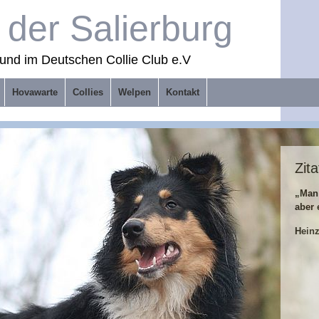
der Salierburg
und im Deutschen Collie Club e.V
Hovawarte
Collies
Welpen
Kontakt
Zita
„Man
aber 
Hein