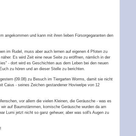
im angekommen und kann mit ihren lieben Fürsorgegaranten den
eben im Rudel, muss aber auch lernen auf eigenen 4 Pfoten zu
äher. Es wird Zeit eine neue Seite zu eröffnen, nämlich in der
lies" - dort wird es Geschichten aus dem Leben bei den neuen
Euch zu hören und an dieser Stelle zu berichten.
r gestern (09.08) zu Besuch im Tiergarten Worms, damit sie nicht
mit Caius - seines Zeichen gestandener Hoviwelpe von 12
enschen, vor allem die vielen Kleinen, die Geräusche - was es
ind wir auf Baumstämmen, komische Geräusche wurden da am
r Lumi jetzt nicht so ganz geheuer, aber was soll's Augen zu
!