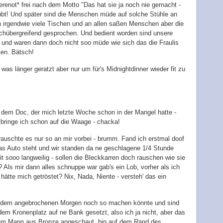
renot* frei nach dem Motto "Das hat sie ja noch nie gemacht -
aubt! Und später sind die Menschen müde auf solche Stühle an
n irgendwie viele Tischen und an allen saßen Menschen aber die
ischübergreifend gesprochen. Und bedient worden sind unsere
t und waren dann doch nicht soo müde wie sich das die Fraulis
ten. Bätsch!
as länger geratzt aber nur um für's Midnightdinner wieder fit zu
u dem Doc, der mich letzte Woche schon in der Mangel hatte -
 bringe ich schon auf die Waage - chacka!
auschte es nur so an mir vorbei - brumm. Fand ich erstmal doof
das Auto steht und wir standen da ne geschlagene 1/4 Stunde
t sooo langweilig - sollen die Bleckkarren doch rauschen wie sie
? Als mir dann alles schnuppe war gab's ein Lob, vorher als ich
 hätte mich getröstet? Nix, Nada, Niente - versteh' das ein
t dem angebrochenen Morgen noch so machen könnte und sind
m Kronenplatz auf ne Bank gesetzt, also ich ja nicht, aber das
 dem Mann aus Bronze angeschaut, bin auf dem Rand des