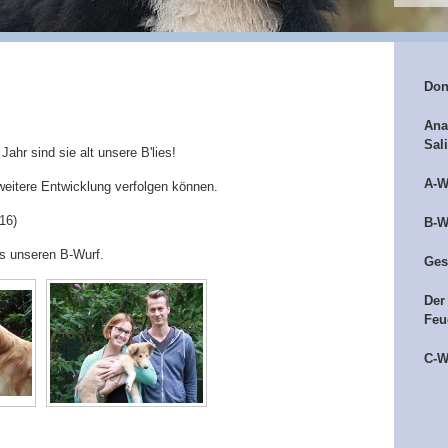
Don
Ana
Sal
ahr sind sie alt unsere B'lies!
A-W
e weitere Entwicklung verfolgen können.
16)
B-W
us unseren B-Wurf.
Ges
Der
Feu
C-W