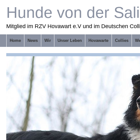
Hunde von der Sal
Mitglied im RZV Hovawart e.V und im Deutschen Coll
Home
News
Wir
Unser Leben
Hovawarte
Collies
We