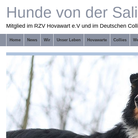
Hunde von der Sal
Mitglied im RZV Hovawart e.V und im Deutschen Coll
Home
News
Wir
Unser Leben
Hovawarte
Collies
We