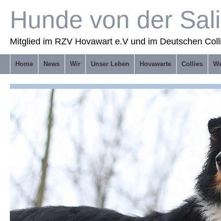
Hunde von der Sal
Mitglied im RZV Hovawart e.V und im Deutschen Coll
Home
News
Wir
Unser Leben
Hovawarte
Collies
We