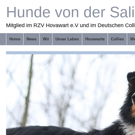
Hunde von der Sal
Mitglied im RZV Hovawart e.V und im Deutschen Coll
Home
News
Wir
Unser Leben
Hovawarte
Collies
We