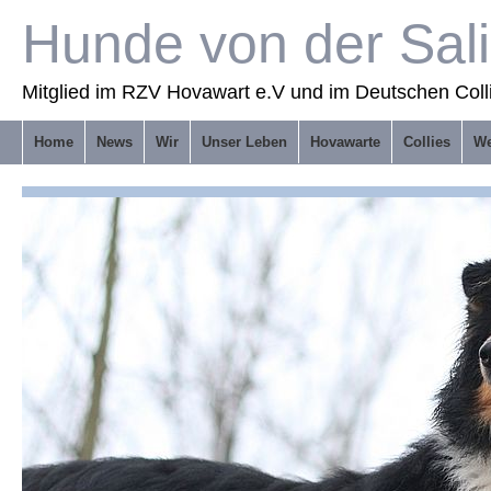
Hunde von der Sal
Mitglied im RZV Hovawart e.V und im Deutschen Coll
Home
News
Wir
Unser Leben
Hovawarte
Collies
We