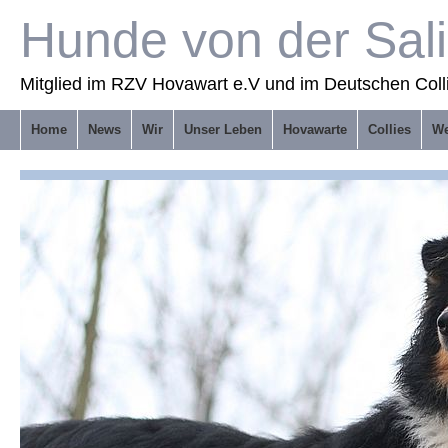
Hunde von der Sal
Mitglied im RZV Hovawart e.V und im Deutschen Coll
Home
News
Wir
Unser Leben
Hovawarte
Collies
We