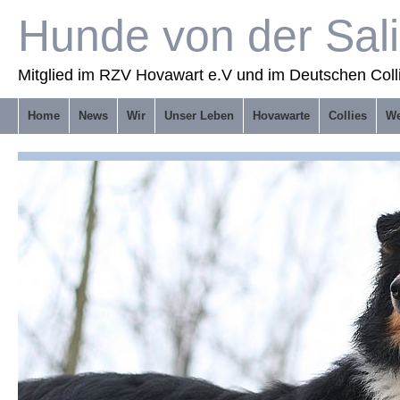
Hunde von der Sal
Mitglied im RZV Hovawart e.V und im Deutschen Coll
Home
News
Wir
Unser Leben
Hovawarte
Collies
We