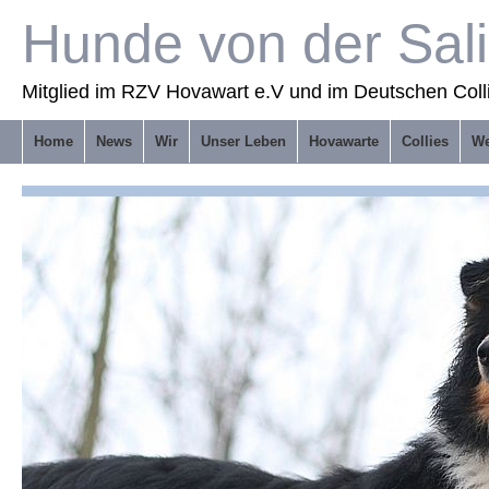
Hunde von der Sal
Mitglied im RZV Hovawart e.V und im Deutschen Coll
Home
News
Wir
Unser Leben
Hovawarte
Collies
We