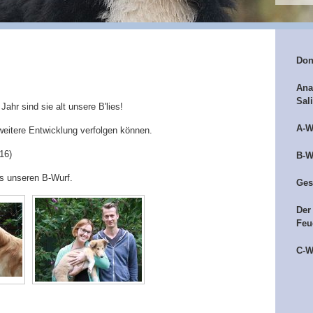
Don
Ana
Sal
ahr sind sie alt unsere B'lies!
A-W
e weitere Entwicklung verfolgen können.
16)
B-W
us unseren B-Wurf.
Ges
Der
Feu
C-W