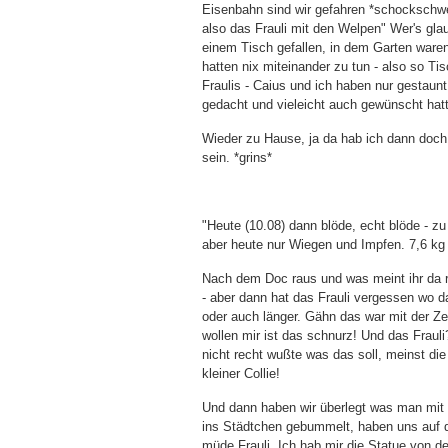
Eisenbahn sind wir gefahren *schockschwe
also das Frauli mit den Welpen" Wer's gl
einem Tisch gefallen, in dem Garten ware
hatten nix miteinander zu tun - also so T
Fraulis - Caius und ich haben nur gestaun
gedacht und vieleicht auch gewünscht hat
Wieder zu Hause, ja da hab ich dann doch w
sein. *grins*
"Heute (10.08) dann blöde, echt blöde - z
aber heute nur Wiegen und Impfen. 7,6 kg
Nach dem Doc raus und was meint ihr da r
- aber dann hat das Frauli vergessen wo 
oder auch länger. Gähn das war mit der Zei
wollen mir ist das schnurz! Und das Frauli
nicht recht wußte was das soll, meinst die
kleiner Collie!
Und dann haben wir überlegt was man mi
ins Städtchen gebummelt, haben uns auf de
müde Frauli. Ich hab mir die Statue von