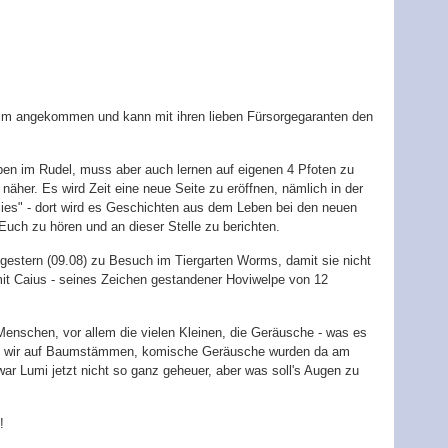
im angekommen und kann mit ihren lieben Fürsorgegaranten den
eben im Rudel, muss aber auch lernen auf eigenen 4 Pfoten zu
äher. Es wird Zeit eine neue Seite zu eröffnen, nämlich in der
lies" - dort wird es Geschichten aus dem Leben bei den neuen
Euch zu hören und an dieser Stelle zu berichten.
r gestern (09.08) zu Besuch im Tiergarten Worms, damit sie nicht
mit Caius - seines Zeichen gestandener Hoviwelpe von 12
enschen, vor allem die vielen Kleinen, die Geräusche - was es
ind wir auf Baumstämmen, komische Geräusche wurden da am
r Lumi jetzt nicht so ganz geheuer, aber was soll's Augen zu
!