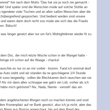
renot* frei nach dem Motto "Das hat sie ja noch nie gemacht -
aubt! Und später sind die Menschen müde auf solche Stühle an
n irgendwie viele Tischen und an allen saßen Menschen aber die
ischübergreifend gesprochen. Und bedient worden sind unsere
t und waren dann doch nicht soo müde wie sich das die Fraulis
ten. Bätsch!
as länger geratzt aber nur um für's Midnightdinner wieder fit zu
u dem Doc, der mich letzte Woche schon in der Mangel hatte -
 bringe ich schon auf die Waage - chacka!
auschte es nur so an mir vorbei - brumm. Fand ich erstmal doof
das Auto steht und wir standen da ne geschlagene 1/4 Stunde
t sooo langweilig - sollen die Bleckkarren doch rauschen wie sie
? Als mir dann alles schnuppe war gab's ein Lob, vorher als ich
 hätte mich getröstet? Nix, Nada, Niente - versteh' das ein
t dem angebrochenen Morgen noch so machen könnte und sind
m Kronenplatz auf ne Bank gesetzt, also ich ja nicht, aber das
 dem Mann aus Bronze angeschaut, bin auf dem Rand des