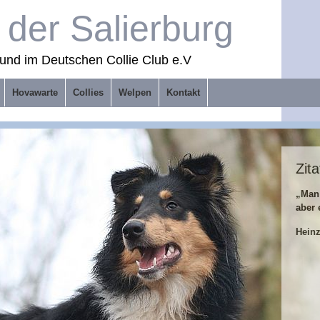
der Salierburg
und im Deutschen Collie Club e.V
Hovawarte
Collies
Welpen
Kontakt
Zita
„Man
aber 
Hein