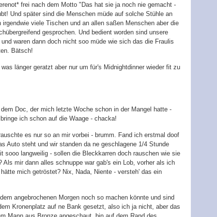
renot* frei nach dem Motto "Das hat sie ja noch nie gemacht -
aubt! Und später sind die Menschen müde auf solche Stühle an
n irgendwie viele Tischen und an allen saßen Menschen aber die
ischübergreifend gesprochen. Und bedient worden sind unsere
t und waren dann doch nicht soo müde wie sich das die Fraulis
ten. Bätsch!
as länger geratzt aber nur um für's Midnightdinner wieder fit zu
u dem Doc, der mich letzte Woche schon in der Mangel hatte -
 bringe ich schon auf die Waage - chacka!
auschte es nur so an mir vorbei - brumm. Fand ich erstmal doof
das Auto steht und wir standen da ne geschlagene 1/4 Stunde
t sooo langweilig - sollen die Bleckkarren doch rauschen wie sie
? Als mir dann alles schnuppe war gab's ein Lob, vorher als ich
 hätte mich getröstet? Nix, Nada, Niente - versteh' das ein
t dem angebrochenen Morgen noch so machen könnte und sind
m Kronenplatz auf ne Bank gesetzt, also ich ja nicht, aber das
 dem Mann aus Bronze angeschaut, bin auf dem Rand des