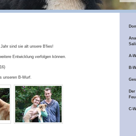
Don
Ana
Sal
ahr sind sie alt unsere B'lies!
A-W
e weitere Entwicklung verfolgen können.
16)
B-W
us unseren B-Wurf.
Ges
Der
Feu
C-W