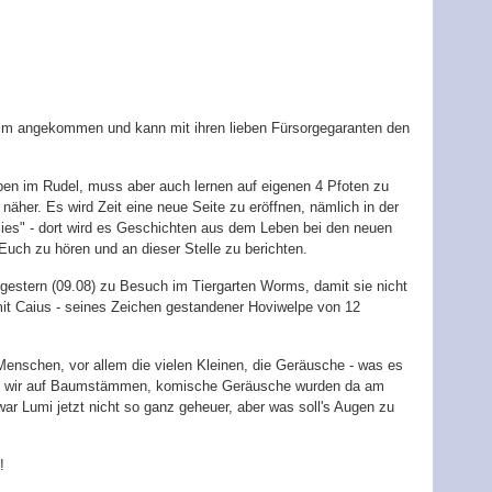
im angekommen und kann mit ihren lieben Fürsorgegaranten den
eben im Rudel, muss aber auch lernen auf eigenen 4 Pfoten zu
äher. Es wird Zeit eine neue Seite zu eröffnen, nämlich in der
lies" - dort wird es Geschichten aus dem Leben bei den neuen
Euch zu hören und an dieser Stelle zu berichten.
r gestern (09.08) zu Besuch im Tiergarten Worms, damit sie nicht
mit Caius - seines Zeichen gestandener Hoviwelpe von 12
enschen, vor allem die vielen Kleinen, die Geräusche - was es
ind wir auf Baumstämmen, komische Geräusche wurden da am
r Lumi jetzt nicht so ganz geheuer, aber was soll's Augen zu
!