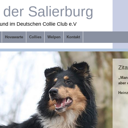
der Salierburg
und im Deutschen Collie Club e.V
Hovawarte
Collies
Welpen
Kontakt
Zita
„Man
aber 
Hein