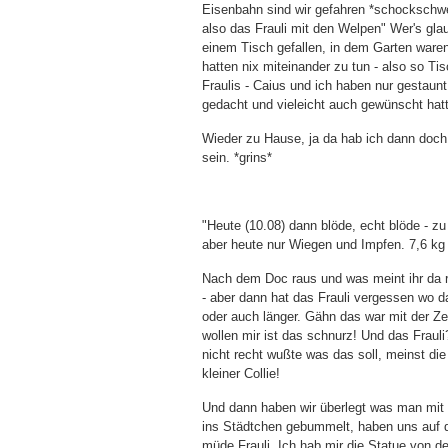
Eisenbahn sind wir gefahren *schockschwe
also das Frauli mit den Welpen" Wer's gl
einem Tisch gefallen, in dem Garten ware
hatten nix miteinander zu tun - also so T
Fraulis - Caius und ich haben nur gestaun
gedacht und vieleicht auch gewünscht hat
Wieder zu Hause, ja da hab ich dann doch w
sein. *grins*
"Heute (10.08) dann blöde, echt blöde - z
aber heute nur Wiegen und Impfen. 7,6 kg
Nach dem Doc raus und was meint ihr da r
- aber dann hat das Frauli vergessen wo 
oder auch länger. Gähn das war mit der Zei
wollen mir ist das schnurz! Und das Frauli
nicht recht wußte was das soll, meinst die
kleiner Collie!
Und dann haben wir überlegt was man mi
ins Städtchen gebummelt, haben uns auf de
müde Frauli. Ich hab mir die Statue von