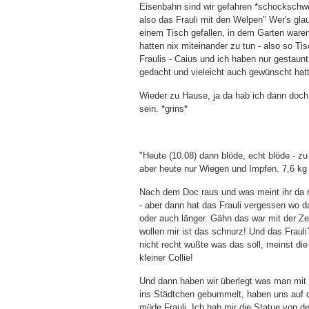
Eisenbahn sind wir gefahren *schockschwe
also das Frauli mit den Welpen" Wer's gl
einem Tisch gefallen, in dem Garten ware
hatten nix miteinander zu tun - also so T
Fraulis - Caius und ich haben nur gestaun
gedacht und vieleicht auch gewünscht hat
Wieder zu Hause, ja da hab ich dann doch w
sein. *grins*
"Heute (10.08) dann blöde, echt blöde - z
aber heute nur Wiegen und Impfen. 7,6 kg
Nach dem Doc raus und was meint ihr da r
- aber dann hat das Frauli vergessen wo 
oder auch länger. Gähn das war mit der Zei
wollen mir ist das schnurz! Und das Frauli
nicht recht wußte was das soll, meinst die
kleiner Collie!
Und dann haben wir überlegt was man mi
ins Städtchen gebummelt, haben uns auf de
müde Frauli. Ich hab mir die Statue von