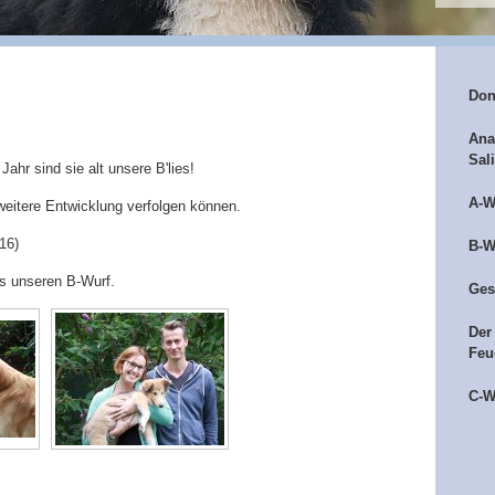
Don
Ana
Sal
ahr sind sie alt unsere B'lies!
A-W
e weitere Entwicklung verfolgen können.
16)
B-W
us unseren B-Wurf.
Ges
Der
Feu
C-W