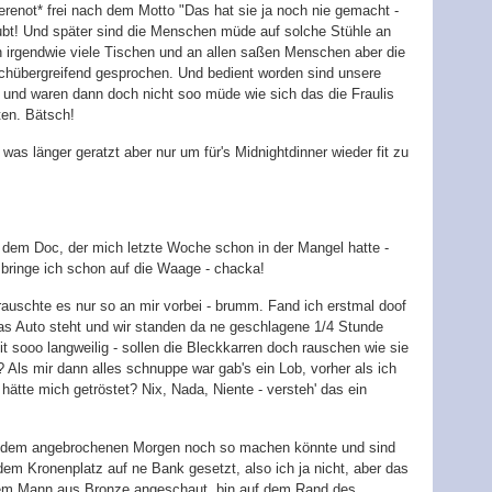
renot* frei nach dem Motto "Das hat sie ja noch nie gemacht -
aubt! Und später sind die Menschen müde auf solche Stühle an
n irgendwie viele Tischen und an allen saßen Menschen aber die
ischübergreifend gesprochen. Und bedient worden sind unsere
t und waren dann doch nicht soo müde wie sich das die Fraulis
ten. Bätsch!
as länger geratzt aber nur um für's Midnightdinner wieder fit zu
u dem Doc, der mich letzte Woche schon in der Mangel hatte -
 bringe ich schon auf die Waage - chacka!
auschte es nur so an mir vorbei - brumm. Fand ich erstmal doof
das Auto steht und wir standen da ne geschlagene 1/4 Stunde
t sooo langweilig - sollen die Bleckkarren doch rauschen wie sie
? Als mir dann alles schnuppe war gab's ein Lob, vorher als ich
 hätte mich getröstet? Nix, Nada, Niente - versteh' das ein
t dem angebrochenen Morgen noch so machen könnte und sind
m Kronenplatz auf ne Bank gesetzt, also ich ja nicht, aber das
 dem Mann aus Bronze angeschaut, bin auf dem Rand des