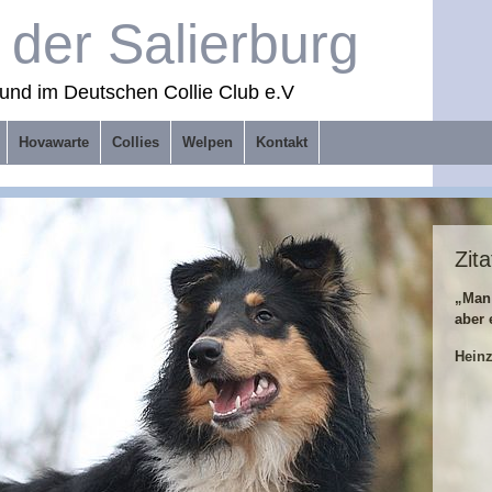
der Salierburg
und im Deutschen Collie Club e.V
Hovawarte
Collies
Welpen
Kontakt
Zita
„Man
aber 
Hein