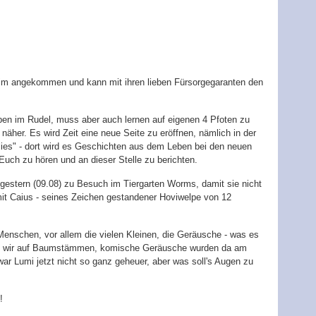
im angekommen und kann mit ihren lieben Fürsorgegaranten den
eben im Rudel, muss aber auch lernen auf eigenen 4 Pfoten zu
äher. Es wird Zeit eine neue Seite zu eröffnen, nämlich in der
lies" - dort wird es Geschichten aus dem Leben bei den neuen
Euch zu hören und an dieser Stelle zu berichten.
r gestern (09.08) zu Besuch im Tiergarten Worms, damit sie nicht
mit Caius - seines Zeichen gestandener Hoviwelpe von 12
enschen, vor allem die vielen Kleinen, die Geräusche - was es
ind wir auf Baumstämmen, komische Geräusche wurden da am
r Lumi jetzt nicht so ganz geheuer, aber was soll's Augen zu
!