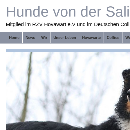
Hunde von der Sal
Mitglied im RZV Hovawart e.V und im Deutschen Coll
Home
News
Wir
Unser Leben
Hovawarte
Collies
We