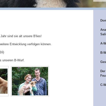
Don
Ana
Sal
ahr sind sie alt unsere B'lies!
A-W
e weitere Entwicklung verfolgen können.
16)
B-W
us unseren B-Wurf.
Ges
Der
Feu
C-W