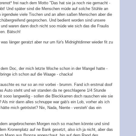
renot* frei nach dem Motto "Das hat sie ja noch nie gemacht -
aubt! Und später sind die Menschen müde auf solche Stühle an
n irgendwie viele Tischen und an allen saßen Menschen aber die
ischübergreifend gesprochen. Und bedient worden sind unsere
t und waren dann doch nicht soo müde wie sich das die Fraulis
ten. Bätsch!
as länger geratzt aber nur um für's Midnightdinner wieder fit zu
u dem Doc, der mich letzte Woche schon in der Mangel hatte -
 bringe ich schon auf die Waage - chacka!
auschte es nur so an mir vorbei - brumm. Fand ich erstmal doof
das Auto steht und wir standen da ne geschlagene 1/4 Stunde
t sooo langweilig - sollen die Bleckkarren doch rauschen wie sie
? Als mir dann alles schnuppe war gab's ein Lob, vorher als ich
 hätte mich getröstet? Nix, Nada, Niente - versteh' das ein
t dem angebrochenen Morgen noch so machen könnte und sind
m Kronenplatz auf ne Bank gesetzt, also ich ja nicht, aber das
 dem Mann aus Bronze angeschaut, bin auf dem Rand des