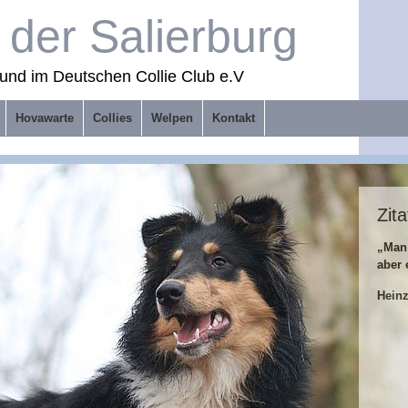
der Salierburg
und im Deutschen Collie Club e.V
Hovawarte
Collies
Welpen
Kontakt
Zita
„Man
aber 
Hein