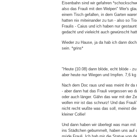
Eisenbahn sind wir gefahren *schockschwe
also das Frauli mit den Welpen" Wer's gl
einem Tisch gefallen, in dem Garten ware
hatten nix miteinander zu tun - also so T
Fraulis - Caius und ich haben nur gestaun
gedacht und vieleicht auch gewünscht hat
Wieder zu Hause, ja da hab ich dann doch w
sein. *grins*
"Heute (10.08) dann blöde, echt blöde - z
aber heute nur Wiegen und Impfen. 7,6 kg
Nach dem Doc raus und was meint ihr da r
- aber dann hat das Frauli vergessen wo 
oder auch länger. Gähn das war mit der Zei
wollen mir ist das schnurz! Und das Frauli
nicht recht wußte was das soll, meinst die
kleiner Collie!
Und dann haben wir überlegt was man mi
ins Städtchen gebummelt, haben uns auf de
müde Frauli. Ich hab mir die Statue von