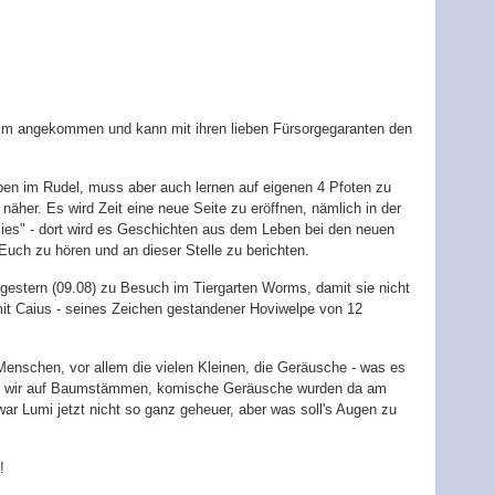
im angekommen und kann mit ihren lieben Fürsorgegaranten den
eben im Rudel, muss aber auch lernen auf eigenen 4 Pfoten zu
äher. Es wird Zeit eine neue Seite zu eröffnen, nämlich in der
lies" - dort wird es Geschichten aus dem Leben bei den neuen
Euch zu hören und an dieser Stelle zu berichten.
r gestern (09.08) zu Besuch im Tiergarten Worms, damit sie nicht
mit Caius - seines Zeichen gestandener Hoviwelpe von 12
enschen, vor allem die vielen Kleinen, die Geräusche - was es
ind wir auf Baumstämmen, komische Geräusche wurden da am
r Lumi jetzt nicht so ganz geheuer, aber was soll's Augen zu
!