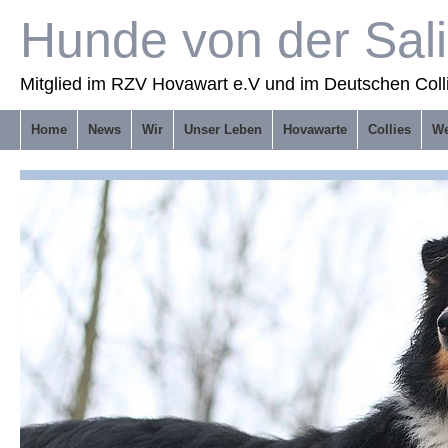
Hunde von der Sal
Mitglied im RZV Hovawart e.V und im Deutschen Coll
Home
News
Wir
Unser Leben
Hovawarte
Collies
We