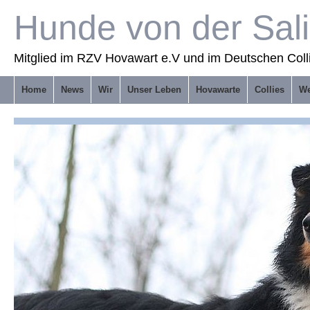
Hunde von der Sal
Mitglied im RZV Hovawart e.V und im Deutschen Coll
Home
News
Wir
Unser Leben
Hovawarte
Collies
We