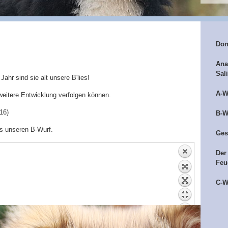
Don
Ana
Sal
ahr sind sie alt unsere B'lies!
A-W
e weitere Entwicklung verfolgen können.
16)
B-W
us unseren B-Wurf.
Ges
Der
Feu
C-W