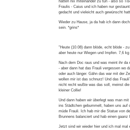
hatten nix miteinander zu tun - also so T
Fraulis - Caius und ich haben nur gestaun
gedacht und vieleicht auch gewünscht hat
Wieder zu Hause, ja da hab ich dann doch w
sein. *grins*
"Heute (10.08) dann blöde, echt blöde - z
aber heute nur Wiegen und Impfen. 7,6 kg
Nach dem Doc raus und was meint ihr da r
- aber dann hat das Frauli vergessen wo 
oder auch länger. Gähn das war mit der Zei
wollen mir ist das schnurz! Und das Frauli
nicht recht wußte was das soll, meinst die
kleiner Collie!
Und dann haben wir überlegt was man mi
ins Städtchen gebummelt, haben uns auf de
müde Frauli. Ich hab mir die Statue von
Brunnens balanciert und hab einen gaanz 
Jetzt sind wir wieder hier und ich mal mal e