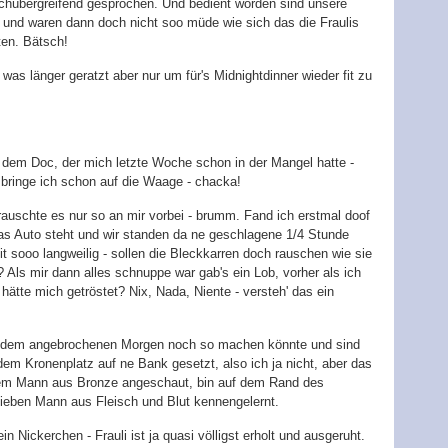
ischübergreifend gesprochen. Und bedient worden sind unsere
t und waren dann doch nicht soo müde wie sich das die Fraulis
ten. Bätsch!
as länger geratzt aber nur um für's Midnightdinner wieder fit zu
u dem Doc, der mich letzte Woche schon in der Mangel hatte -
 bringe ich schon auf die Waage - chacka!
auschte es nur so an mir vorbei - brumm. Fand ich erstmal doof
das Auto steht und wir standen da ne geschlagene 1/4 Stunde
t sooo langweilig - sollen die Bleckkarren doch rauschen wie sie
? Als mir dann alles schnuppe war gab's ein Lob, vorher als ich
 hätte mich getröstet? Nix, Nada, Niente - versteh' das ein
t dem angebrochenen Morgen noch so machen könnte und sind
m Kronenplatz auf ne Bank gesetzt, also ich ja nicht, aber das
 dem Mann aus Bronze angeschaut, bin auf dem Rand des
lieben Mann aus Fleisch und Blut kennengelernt.
in Nickerchen - Frauli ist ja quasi völligst erholt und ausgeruht.