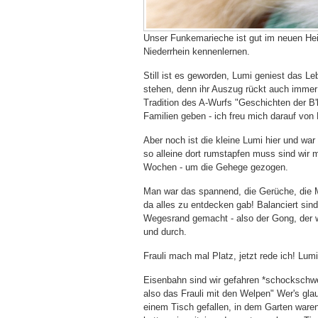
Unser Funkemarieche ist gut im neuen He
Niederrhein kennenlernen.
Still ist es geworden, Lumi geniest das L
stehen, denn ihr Auszug rückt auch immer n
Tradition des A-Wurfs "Geschichten der B'
Familien geben - ich freu mich darauf von 
Aber noch ist die kleine Lumi hier und wa
so alleine dort rumstapfen muss sind wir 
Wochen - um die Gehege gezogen.
Man war das spannend, die Gerüche, die M
da alles zu entdecken gab! Balanciert s
Wegesrand gemacht - also der Gong, der wa
und durch.
Frauli mach mal Platz, jetzt rede ich! Lumi
Eisenbahn sind wir gefahren *schockschwe
also das Frauli mit den Welpen" Wer's gl
einem Tisch gefallen, in dem Garten ware