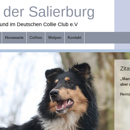
der Salierburg
und im Deutschen Collie Club e.V
Hovawarte
Collies
Welpen
Kontakt
Zita
„Man
aber 
Hein