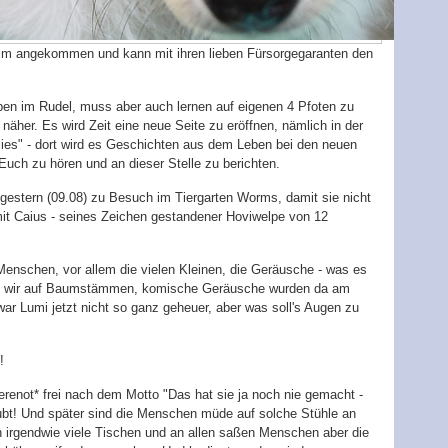
im angekommen und kann mit ihren lieben Fürsorgegaranten den
eben im Rudel, muss aber auch lernen auf eigenen 4 Pfoten zu
äher. Es wird Zeit eine neue Seite zu eröffnen, nämlich in der
lies" - dort wird es Geschichten aus dem Leben bei den neuen
Euch zu hören und an dieser Stelle zu berichten.
r gestern (09.08) zu Besuch im Tiergarten Worms, damit sie nicht
mit Caius - seines Zeichen gestandener Hoviwelpe von 12
enschen, vor allem die vielen Kleinen, die Geräusche - was es
ind wir auf Baumstämmen, komische Geräusche wurden da am
r Lumi jetzt nicht so ganz geheuer, aber was soll's Augen zu
!
renot* frei nach dem Motto "Das hat sie ja noch nie gemacht -
aubt! Und später sind die Menschen müde auf solche Stühle an
n irgendwie viele Tischen und an allen saßen Menschen aber die