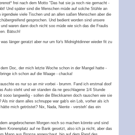
renot* frei nach dem Motto "Das hat sie ja noch nie gemacht -
aubt! Und später sind die Menschen müde auf solche Stühle an
n irgendwie viele Tischen und an allen saßen Menschen aber die
ischübergreifend gesprochen. Und bedient worden sind unsere
t und waren dann doch nicht soo müde wie sich das die Fraulis
ten. Bätsch!
as länger geratzt aber nur um für's Midnightdinner wieder fit zu
u dem Doc, der mich letzte Woche schon in der Mangel hatte -
 bringe ich schon auf die Waage - chacka!
auschte es nur so an mir vorbei - brumm. Fand ich erstmal doof
das Auto steht und wir standen da ne geschlagene 1/4 Stunde
t sooo langweilig - sollen die Bleckkarren doch rauschen wie sie
? Als mir dann alles schnuppe war gab's ein Lob, vorher als ich
 hätte mich getröstet? Nix, Nada, Niente - versteh' das ein
t dem angebrochenen Morgen noch so machen könnte und sind
m Kronenplatz auf ne Bank gesetzt, also ich ja nicht, aber das
 dem Mann aus Bronze angeschaut, bin auf dem Rand des