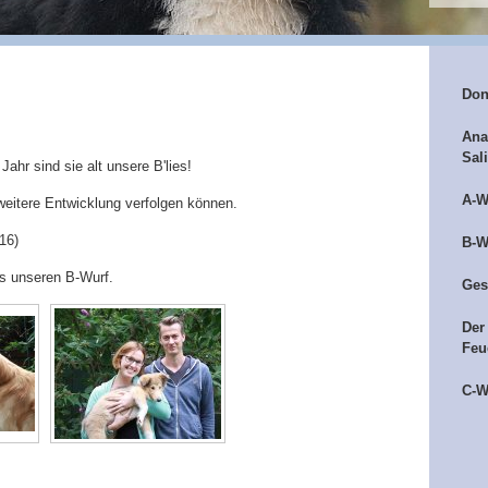
Don
Ana
Sal
ahr sind sie alt unsere B'lies!
A-W
e weitere Entwicklung verfolgen können.
16)
B-W
us unseren B-Wurf.
Ges
Der
Feu
C-W