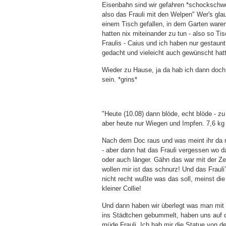
Eisenbahn sind wir gefahren *schockschwe
also das Frauli mit den Welpen" Wer's gl
einem Tisch gefallen, in dem Garten ware
hatten nix miteinander zu tun - also so T
Fraulis - Caius und ich haben nur gestaun
gedacht und vieleicht auch gewünscht hat
Wieder zu Hause, ja da hab ich dann doch w
sein. *grins*
"Heute (10.08) dann blöde, echt blöde - z
aber heute nur Wiegen und Impfen. 7,6 kg
Nach dem Doc raus und was meint ihr da r
- aber dann hat das Frauli vergessen wo 
oder auch länger. Gähn das war mit der Zei
wollen mir ist das schnurz! Und das Frauli
nicht recht wußte was das soll, meinst die
kleiner Collie!
Und dann haben wir überlegt was man mi
ins Städtchen gebummelt, haben uns auf de
müde Frauli. Ich hab mir die Statue von