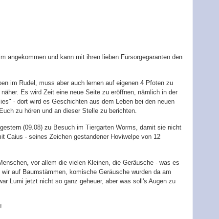
im angekommen und kann mit ihren lieben Fürsorgegaranten den
eben im Rudel, muss aber auch lernen auf eigenen 4 Pfoten zu
äher. Es wird Zeit eine neue Seite zu eröffnen, nämlich in der
lies" - dort wird es Geschichten aus dem Leben bei den neuen
Euch zu hören und an dieser Stelle zu berichten.
r gestern (09.08) zu Besuch im Tiergarten Worms, damit sie nicht
mit Caius - seines Zeichen gestandener Hoviwelpe von 12
enschen, vor allem die vielen Kleinen, die Geräusche - was es
ind wir auf Baumstämmen, komische Geräusche wurden da am
r Lumi jetzt nicht so ganz geheuer, aber was soll's Augen zu
!