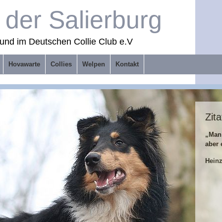
der Salierburg
und im Deutschen Collie Club e.V
Hovawarte
Collies
Welpen
Kontakt
Zita
„Man
aber 
Hein