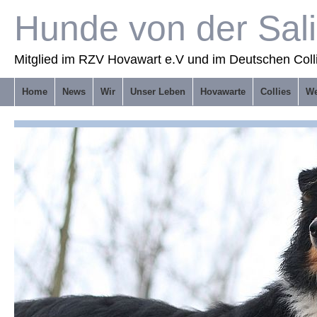
Hunde von der Sal
Mitglied im RZV Hovawart e.V und im Deutschen Coll
Home
News
Wir
Unser Leben
Hovawarte
Collies
We