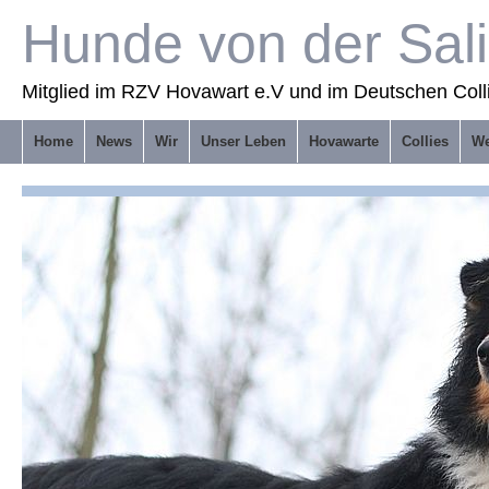
Hunde von der Sal
Mitglied im RZV Hovawart e.V und im Deutschen Coll
Home
News
Wir
Unser Leben
Hovawarte
Collies
We