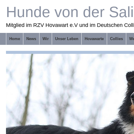
Hunde von der Sal
Mitglied im RZV Hovawart e.V und im Deutschen Coll
Home
News
Wir
Unser Leben
Hovawarte
Collies
We