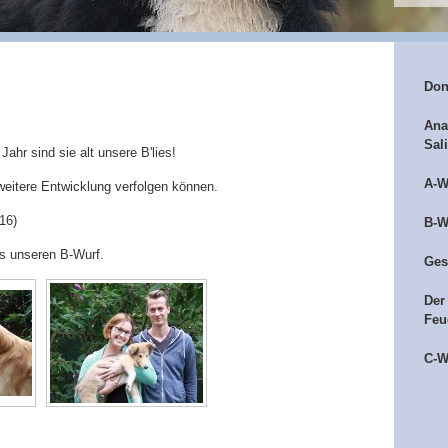
Don
Ana
Sal
ahr sind sie alt unsere B'lies!
A-W
e weitere Entwicklung verfolgen können.
16)
B-W
us unseren B-Wurf.
Ges
Der
Feu
C-W