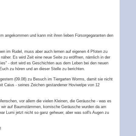
im angekommen und kann mit ihren lieben Fürsorgegaranten den
eben im Rudel, muss aber auch lernen auf eigenen 4 Pfoten zu
äher. Es wird Zeit eine neue Seite zu eröffnen, nämlich in der
lies" - dort wird es Geschichten aus dem Leben bei den neuen
Euch zu hören und an dieser Stelle zu berichten.
r gestern (09.08) zu Besuch im Tiergarten Worms, damit sie nicht
mit Caius - seines Zeichen gestandener Hoviwelpe von 12
enschen, vor allem die vielen Kleinen, die Geräusche - was es
ind wir auf Baumstämmen, komische Geräusche wurden da am
r Lumi jetzt nicht so ganz geheuer, aber was soll's Augen zu
!