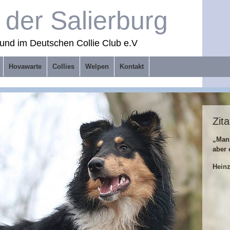
der Salierburg
und im Deutschen Collie Club e.V
Hovawarte
Collies
Welpen
Kontakt
Zita
„Man
aber 
Hein