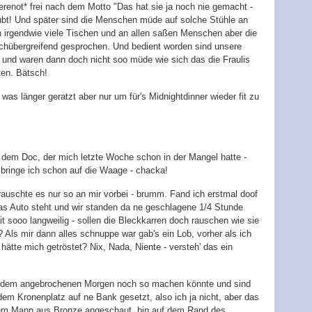
renot* frei nach dem Motto "Das hat sie ja noch nie gemacht -
aubt! Und später sind die Menschen müde auf solche Stühle an
n irgendwie viele Tischen und an allen saßen Menschen aber die
ischübergreifend gesprochen. Und bedient worden sind unsere
t und waren dann doch nicht soo müde wie sich das die Fraulis
ten. Bätsch!
as länger geratzt aber nur um für's Midnightdinner wieder fit zu
u dem Doc, der mich letzte Woche schon in der Mangel hatte -
 bringe ich schon auf die Waage - chacka!
auschte es nur so an mir vorbei - brumm. Fand ich erstmal doof
das Auto steht und wir standen da ne geschlagene 1/4 Stunde
t sooo langweilig - sollen die Bleckkarren doch rauschen wie sie
? Als mir dann alles schnuppe war gab's ein Lob, vorher als ich
 hätte mich getröstet? Nix, Nada, Niente - versteh' das ein
t dem angebrochenen Morgen noch so machen könnte und sind
m Kronenplatz auf ne Bank gesetzt, also ich ja nicht, aber das
 dem Mann aus Bronze angeschaut, bin auf dem Rand des