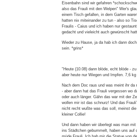
Eisenbahn sind wir gefahren *schockschwe
also das Frauli mit den Welpen" Wer's gl
einem Tisch gefallen, in dem Garten ware
hatten nix miteinander zu tun - also so T
Fraulis - Caius und ich haben nur gestaun
gedacht und vieleicht auch gewünscht hat
Wieder zu Hause, ja da hab ich dann doch w
sein. *grins*
"Heute (10.08) dann blöde, echt blöde - z
aber heute nur Wiegen und Impfen. 7,6 kg
Nach dem Doc raus und was meint ihr da r
- aber dann hat das Frauli vergessen wo 
oder auch länger. Gähn das war mit der Zei
wollen mir ist das schnurz! Und das Frauli
nicht recht wußte was das soll, meinst die
kleiner Collie!
Und dann haben wir überlegt was man mi
ins Städtchen gebummelt, haben uns auf de
müde Frauli. Ich hab mir die Statue von