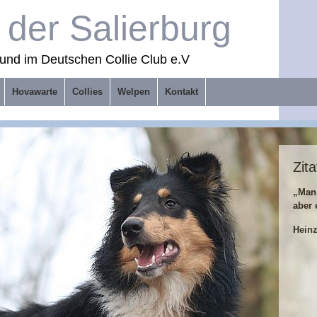
der Salierburg
und im Deutschen Collie Club e.V
Hovawarte
Collies
Welpen
Kontakt
Zita
„Man
aber 
Hein