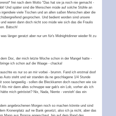
renot* frei nach dem Motto "Das hat sie ja noch nie gemacht -
aubt! Und später sind die Menschen müde auf solche Stühle an
n irgendwie viele Tischen und an allen saßen Menschen aber die
ischübergreifend gesprochen. Und bedient worden sind unsere
t und waren dann doch nicht soo müde wie sich das die Fraulis
ten. Bätsch!
as länger geratzt aber nur um für's Midnightdinner wieder fit zu
u dem Doc, der mich letzte Woche schon in der Mangel hatte -
 bringe ich schon auf die Waage - chacka!
auschte es nur so an mir vorbei - brumm. Fand ich erstmal doof
das Auto steht und wir standen da ne geschlagene 1/4 Stunde
t sooo langweilig - sollen die Bleckkarren doch rauschen wie sie
? Als mir dann alles schnuppe war gab's ein Lob, vorher als ich
 hätte mich getröstet? Nix, Nada, Niente - versteh' das ein
t dem angebrochenen Morgen noch so machen könnte und sind
m Kronenplatz auf ne Bank gesetzt, also ich ja nicht, aber das
 dem Mann aus Bronze angeschaut, bin auf dem Rand des