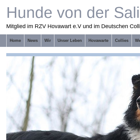
Hunde von der Sal
Mitglied im RZV Hovawart e.V und im Deutschen Coll
Home
News
Wir
Unser Leben
Hovawarte
Collies
We