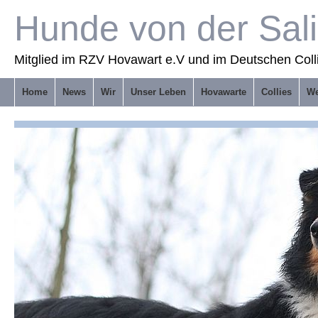
Hunde von der Sal
Mitglied im RZV Hovawart e.V und im Deutschen Coll
Home
News
Wir
Unser Leben
Hovawarte
Collies
We