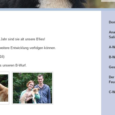
Don
Ana
Sal
ahr sind sie alt unsere B'lies!
A-W
e weitere Entwicklung verfolgen können.
16)
B-W
us unseren B-Wurf.
Ges
Der
Feu
C-W