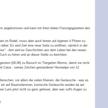
im angekommen und kann mit ihren lieben Fürsorgegaranten den
eben im Rudel, muss aber auch lernen auf eigenen 4 Pfoten zu
äher. Es wird Zeit eine neue Seite zu eröffnen, nämlich in der
lies" - dort wird es Geschichten aus dem Leben bei den neuen
Euch zu hören und an dieser Stelle zu berichten.
r gestern (09.08) zu Besuch im Tiergarten Worms, damit sie nicht
mit Caius - seines Zeichen gestandener Hoviwelpe von 12
enschen, vor allem die vielen Kleinen, die Geräusche - was es
ind wir auf Baumstämmen, komische Geräusche wurden da am
r Lumi jetzt nicht so ganz geheuer, aber was soll's Augen zu
!