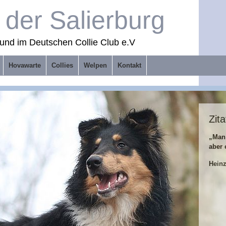
der Salierburg
und im Deutschen Collie Club e.V
Hovawarte
Collies
Welpen
Kontakt
Zita
„Man
aber 
Hein