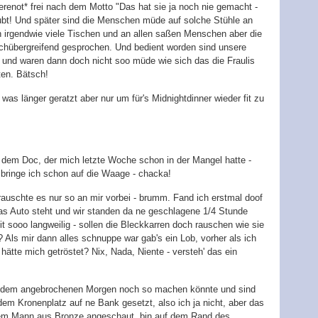
renot* frei nach dem Motto "Das hat sie ja noch nie gemacht -
aubt! Und später sind die Menschen müde auf solche Stühle an
n irgendwie viele Tischen und an allen saßen Menschen aber die
ischübergreifend gesprochen. Und bedient worden sind unsere
t und waren dann doch nicht soo müde wie sich das die Fraulis
ten. Bätsch!
as länger geratzt aber nur um für's Midnightdinner wieder fit zu
u dem Doc, der mich letzte Woche schon in der Mangel hatte -
 bringe ich schon auf die Waage - chacka!
auschte es nur so an mir vorbei - brumm. Fand ich erstmal doof
das Auto steht und wir standen da ne geschlagene 1/4 Stunde
t sooo langweilig - sollen die Bleckkarren doch rauschen wie sie
? Als mir dann alles schnuppe war gab's ein Lob, vorher als ich
 hätte mich getröstet? Nix, Nada, Niente - versteh' das ein
t dem angebrochenen Morgen noch so machen könnte und sind
m Kronenplatz auf ne Bank gesetzt, also ich ja nicht, aber das
 dem Mann aus Bronze angeschaut, bin auf dem Rand des