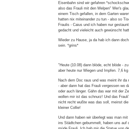
Eisenbahn sind wir gefahren *schockschwe
also das Frauli mit den Welpen" Wer's gl
einem Tisch gefallen, in dem Garten ware
hatten nix miteinander zu tun - also so T
Fraulis - Caius und ich haben nur gestaun
gedacht und vieleicht auch gewünscht hat
Wieder zu Hause, ja da hab ich dann doch w
sein. *grins*
"Heute (10.08) dann blöde, echt blöde - z
aber heute nur Wiegen und Impfen. 7,6 kg
Nach dem Doc raus und was meint ihr da r
- aber dann hat das Frauli vergessen wo 
oder auch länger. Gähn das war mit der Zei
wollen mir ist das schnurz! Und das Frauli
nicht recht wußte was das soll, meinst die
kleiner Collie!
Und dann haben wir überlegt was man mi
ins Städtchen gebummelt, haben uns auf de
müde Frauli. Ich hab mir die Statue von