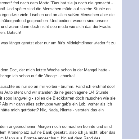
renot* frei nach dem Motto "Das hat sie ja noch nie gemacht -
aubt! Und später sind die Menschen müde auf solche Stühle an
n irgendwie viele Tischen und an allen saßen Menschen aber die
ischübergreifend gesprochen. Und bedient worden sind unsere
t und waren dann doch nicht soo müde wie sich das die Fraulis
ten. Bätsch!
as länger geratzt aber nur um für's Midnightdinner wieder fit zu
u dem Doc, der mich letzte Woche schon in der Mangel hatte -
 bringe ich schon auf die Waage - chacka!
auschte es nur so an mir vorbei - brumm. Fand ich erstmal doof
das Auto steht und wir standen da ne geschlagene 1/4 Stunde
t sooo langweilig - sollen die Bleckkarren doch rauschen wie sie
? Als mir dann alles schnuppe war gab's ein Lob, vorher als ich
 hätte mich getröstet? Nix, Nada, Niente - versteh' das ein
t dem angebrochenen Morgen noch so machen könnte und sind
m Kronenplatz auf ne Bank gesetzt, also ich ja nicht, aber das
 dem Mann aus Bronze angeschaut, bin auf dem Rand des