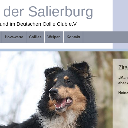
der Salierburg
und im Deutschen Collie Club e.V
Hovawarte
Collies
Welpen
Kontakt
Zita
„Man
aber 
Hein