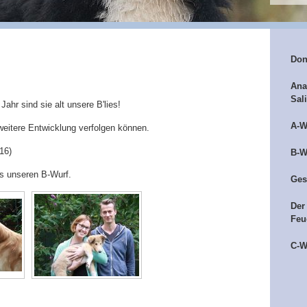
Don
Ana
Sal
ahr sind sie alt unsere B'lies!
A-W
e weitere Entwicklung verfolgen können.
16)
B-W
us unseren B-Wurf.
Ges
Der
Feu
C-W