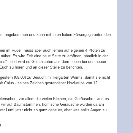
im angekommen und kann mit ihren lieben Fürsorgegaranten den
eben im Rudel, muss aber auch lernen auf eigenen 4 Pfoten zu
äher. Es wird Zeit eine neue Seite zu eröffnen, nämlich in der
lies" - dort wird es Geschichten aus dem Leben bei den neuen
Euch zu hören und an dieser Stelle zu berichten.
r gestern (09.08) zu Besuch im Tiergarten Worms, damit sie nicht
mit Caius - seines Zeichen gestandener Hoviwelpe von 12
enschen, vor allem die vielen Kleinen, die Geräusche - was es
ind wir auf Baumstämmen, komische Geräusche wurden da am
r Lumi jetzt nicht so ganz geheuer, aber was soll's Augen zu
!