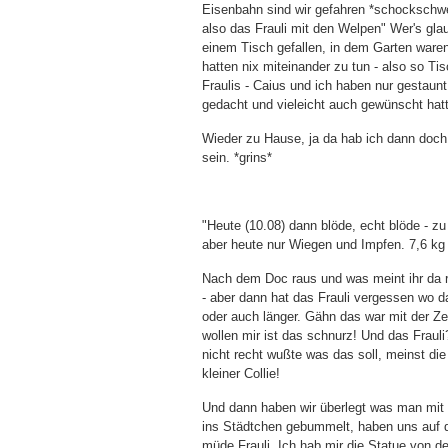
Eisenbahn sind wir gefahren *schockschwe
also das Frauli mit den Welpen" Wer's gl
einem Tisch gefallen, in dem Garten ware
hatten nix miteinander zu tun - also so T
Fraulis - Caius und ich haben nur gestaun
gedacht und vieleicht auch gewünscht hat
Wieder zu Hause, ja da hab ich dann doch w
sein. *grins*
"Heute (10.08) dann blöde, echt blöde - z
aber heute nur Wiegen und Impfen. 7,6 kg
Nach dem Doc raus und was meint ihr da r
- aber dann hat das Frauli vergessen wo 
oder auch länger. Gähn das war mit der Zei
wollen mir ist das schnurz! Und das Frauli
nicht recht wußte was das soll, meinst die
kleiner Collie!
Und dann haben wir überlegt was man mi
ins Städtchen gebummelt, haben uns auf de
müde Frauli. Ich hab mir die Statue von