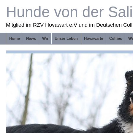
Hunde von der Sal
Mitglied im RZV Hovawart e.V und im Deutschen Coll
Home
News
Wir
Unser Leben
Hovawarte
Collies
We