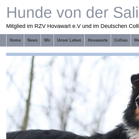
Hunde von der Sal
Mitglied im RZV Hovawart e.V und im Deutschen Coll
Home
News
Wir
Unser Leben
Hovawarte
Collies
We