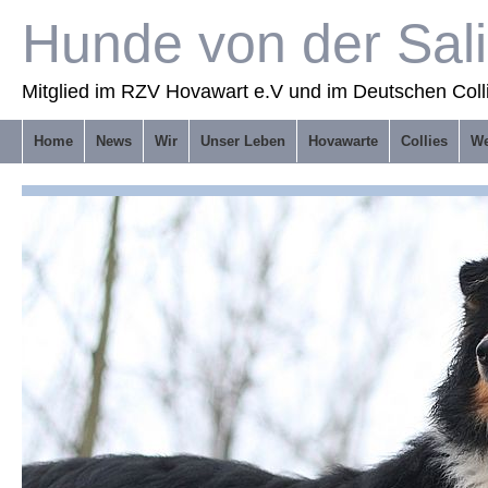
Hunde von der Sal
Mitglied im RZV Hovawart e.V und im Deutschen Coll
Home
News
Wir
Unser Leben
Hovawarte
Collies
We