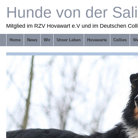
Hunde von der Sal
Mitglied im RZV Hovawart e.V und im Deutschen Coll
Home
News
Wir
Unser Leben
Hovawarte
Collies
We