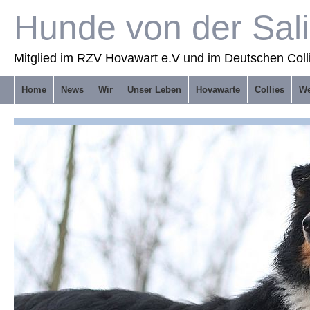
Hunde von der Sal
Mitglied im RZV Hovawart e.V und im Deutschen Coll
Home
News
Wir
Unser Leben
Hovawarte
Collies
We