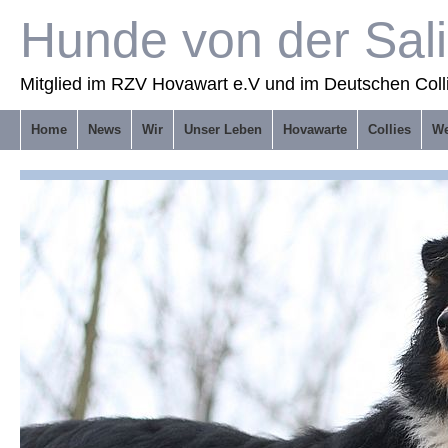
Hunde von der Sal
Mitglied im RZV Hovawart e.V und im Deutschen Coll
Home
News
Wir
Unser Leben
Hovawarte
Collies
We