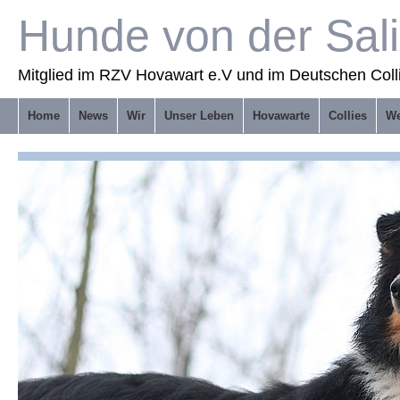
Hunde von der Sal
Mitglied im RZV Hovawart e.V und im Deutschen Coll
Home
News
Wir
Unser Leben
Hovawarte
Collies
We