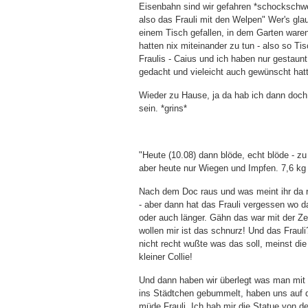
Eisenbahn sind wir gefahren *schockschwe
also das Frauli mit den Welpen" Wer's gl
einem Tisch gefallen, in dem Garten ware
hatten nix miteinander zu tun - also so T
Fraulis - Caius und ich haben nur gestaun
gedacht und vieleicht auch gewünscht hat
Wieder zu Hause, ja da hab ich dann doch w
sein. *grins*
"Heute (10.08) dann blöde, echt blöde - z
aber heute nur Wiegen und Impfen. 7,6 kg
Nach dem Doc raus und was meint ihr da r
- aber dann hat das Frauli vergessen wo 
oder auch länger. Gähn das war mit der Zei
wollen mir ist das schnurz! Und das Frauli
nicht recht wußte was das soll, meinst die
kleiner Collie!
Und dann haben wir überlegt was man mi
ins Städtchen gebummelt, haben uns auf de
müde Frauli. Ich hab mir die Statue von