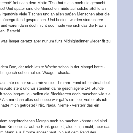
renot* frei nach dem Motto "Das hat sie ja noch nie gemacht -
aubt! Und später sind die Menschen müde auf solche Stühle an
n irgendwie viele Tischen und an allen saßen Menschen aber die
ischübergreifend gesprochen. Und bedient worden sind unsere
t und waren dann doch nicht soo müde wie sich das die Fraulis
ten. Bätsch!
as länger geratzt aber nur um für's Midnightdinner wieder fit zu
u dem Doc, der mich letzte Woche schon in der Mangel hatte -
 bringe ich schon auf die Waage - chacka!
auschte es nur so an mir vorbei - brumm. Fand ich erstmal doof
das Auto steht und wir standen da ne geschlagene 1/4 Stunde
t sooo langweilig - sollen die Bleckkarren doch rauschen wie sie
? Als mir dann alles schnuppe war gab's ein Lob, vorher als ich
 hätte mich getröstet? Nix, Nada, Niente - versteh' das ein
t dem angebrochenen Morgen noch so machen könnte und sind
m Kronenplatz auf ne Bank gesetzt, also ich ja nicht, aber das
 dem Mann aus Bronze angeschaut, bin auf dem Rand des