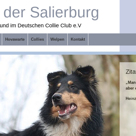
der Salierburg
und im Deutschen Collie Club e.V
Hovawarte
Collies
Welpen
Kontakt
Zita
„Man
aber 
Hein