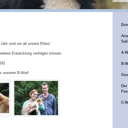
Don
Ana
Sal
ahr sind sie alt unsere B'lies!
A-W
e weitere Entwicklung verfolgen können.
16)
B-W
us unseren B-Wurf.
Ges
Der
Feu
C-W