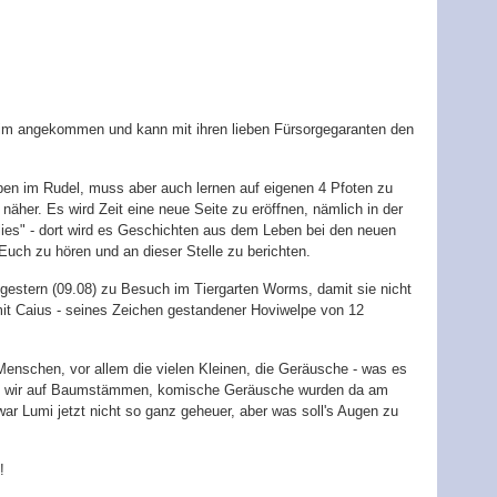
im angekommen und kann mit ihren lieben Fürsorgegaranten den
eben im Rudel, muss aber auch lernen auf eigenen 4 Pfoten zu
äher. Es wird Zeit eine neue Seite zu eröffnen, nämlich in der
lies" - dort wird es Geschichten aus dem Leben bei den neuen
Euch zu hören und an dieser Stelle zu berichten.
r gestern (09.08) zu Besuch im Tiergarten Worms, damit sie nicht
mit Caius - seines Zeichen gestandener Hoviwelpe von 12
enschen, vor allem die vielen Kleinen, die Geräusche - was es
ind wir auf Baumstämmen, komische Geräusche wurden da am
r Lumi jetzt nicht so ganz geheuer, aber was soll's Augen zu
!