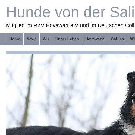
Hunde von der Sal
Mitglied im RZV Hovawart e.V und im Deutschen Coll
Home
News
Wir
Unser Leben
Hovawarte
Collies
We