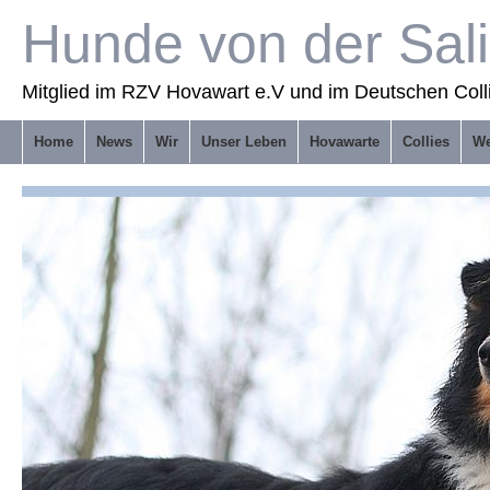
Hunde von der Sal
Mitglied im RZV Hovawart e.V und im Deutschen Coll
Home
News
Wir
Unser Leben
Hovawarte
Collies
We